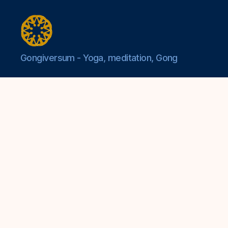
Gongiversum
Gongiversum - Yoga, meditation, Gong
-
Yoga,
meditation,
Gong
i
Motala